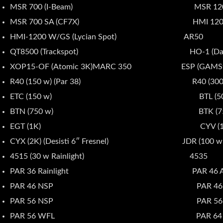
MSR 700 (I-Beam) MSR 1200 (C
MSR 700 SA (CF7X) HMI 1200 W/S
HMI-1200 W/GS (Lycian Spot) AR50
QT8500 (Trackspot) HO-1 (Datafl
XOP15-OF (Atomic 3K)MARC 350 ESP (GAMSti
R40 (150 w) (Par 38) R40 (300 w) (
ETC (150 w) BTL (500 
BTN (750 w) BTK (750 
EGT (1K) CYV (1K) (Desisti 6
CYX (2K) (Desisti 6″ Fresnel) JDR (100 w Flo
4515 (30 w Rainlight) 4535
PAR 36 Rainlight PAR 46 A
PAR 46 NSP PAR 46 M
PAR 56 NSP PAR 56 M
PAR 56 WFL PAR 64 ACL (2